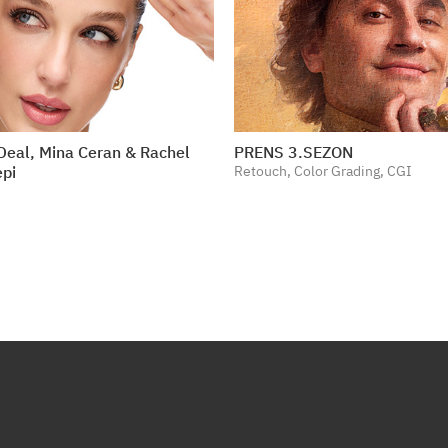
l Big Deal, Mina Ceran & Rachel
PRENS 3.SEZON
epi
Retouch, Color Grading, CGI