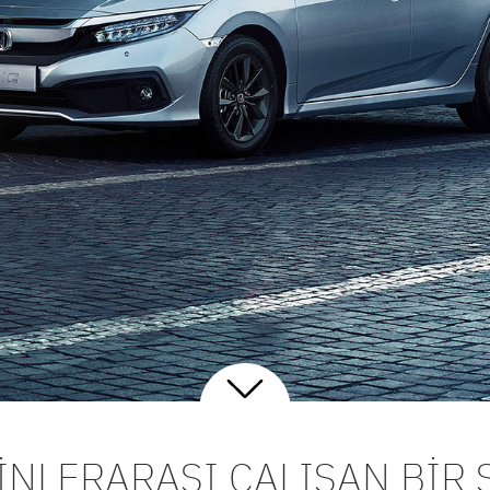
LİNLERARASI ÇALIŞAN
BİR 