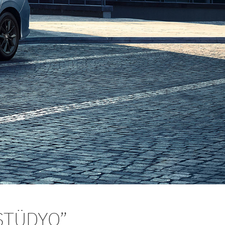
STÜDYO”