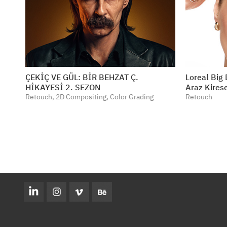
ÇEKİÇ VE GÜL: BİR BEHZAT Ç.
​​​​​​​Lorea
HİKAYESİ 2. SEZON
Araz Kires
Retouch, 2D Compositing, Color Grading
Retouch