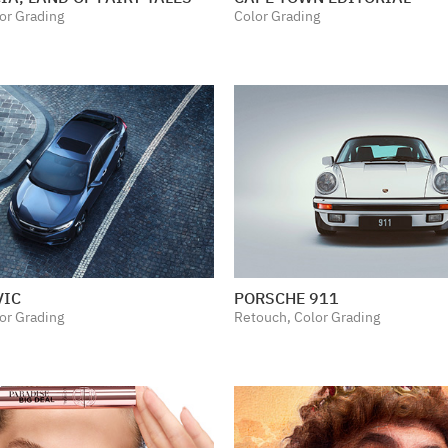
or Grading
Color Grading
VIC
PORSCHE 911
or Grading
Retouch, Color Grading